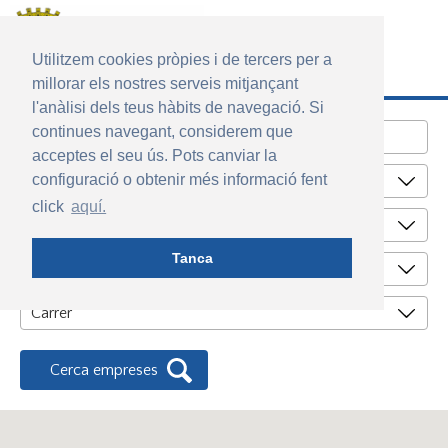
Utilitzem cookies pròpies i de tercers per a
millorar els nostres serveis mitjançant
Rambla Francesc Macià, 59
l'anàlisi dels teus hàbits de navegació. Si
08358 Arenys de Munt
Tel. 937 937 980
continues navegant, considerem que
ajuntament@arenysdemunt.cat
acceptes el seu ús. Pots canviar la
configuració o obtenir més informació fent
Sector econòmic
click
aquí.
Tanca
Activitat
Carrer